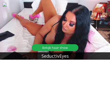
Bekijk haar show
SeductivEyes